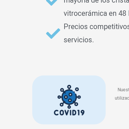
mayoría de los crist
vitrocerámica en 48 
Precios competitivo
servicios.
Nuest
utiliza