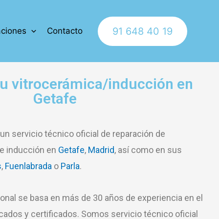
91 648 40 19
ciones
Contacto
u vitrocerámica/inducción en
Getafe
n servicio técnico oficial de reparación de
de inducción en
Getafe
,
Madrid
, así como en sus
s
,
Fuenlabrada
o
Parla
.
ional se basa en más de 30 años de experiencia en el
cados y certificados. Somos servicio técnico oficial