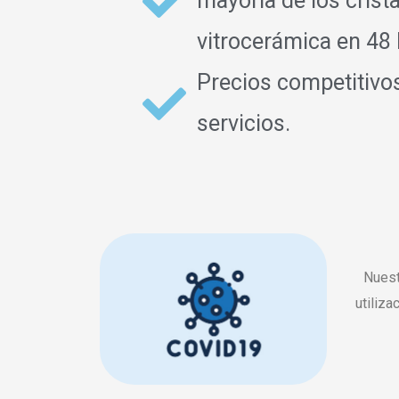
mayoría de los crist
vitrocerámica en 48 
Precios competitivo
servicios.
Nuest
utiliza